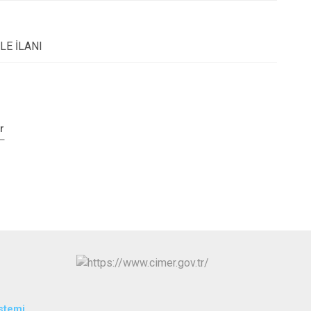
LE İLANI
r
istemi