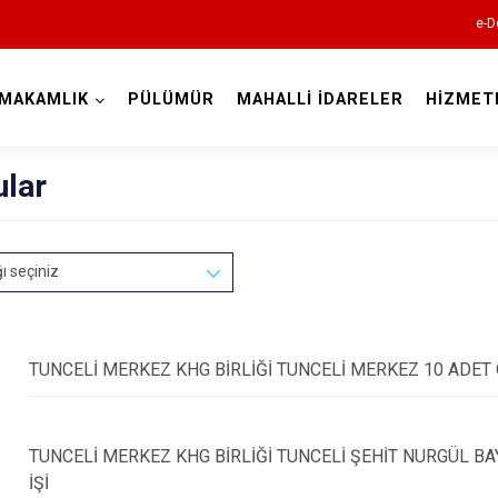
e-D
MAKAMLIK
PÜLÜMÜR
MAHALLİ İDARELER
HİZMET
Tunceli
ular
ğı seçiniz
Çemişgezek
TUNCELİ MERKEZ KHG BİRLİĞİ TUNCELİ MERKEZ 10 ADET 
Hozat
Mazgirt
TUNCELİ MERKEZ KHG BİRLİĞİ TUNCELİ ŞEHİT NURGÜL B
Nazımiye
İŞİ