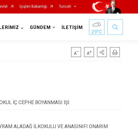
evlet
İçişleri Bakanlığı
Tunceli
LERİMİZ
GÜNDEM
İLETİŞİM
29
°C
OKUL İÇ CEPHE BOYANMASI İŞİ
AYRAM ALADAĞ İLKOKULU VE ANASINIFI ONARIM