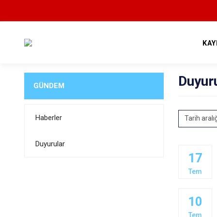
KAY
Duyur
GÜNDEM
Haberler
Tarih aralı
Duyurular
17
Tem
10
Tem