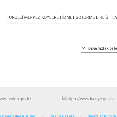
TUNCELİ MERKEZ KÖYLERE HİZMET GÖTÜRME BİRLİĞİ İHA
Daha fazla göste
 Denetçiliği Kurumu
Resmi Gazete
Mevzuat Bilgi S