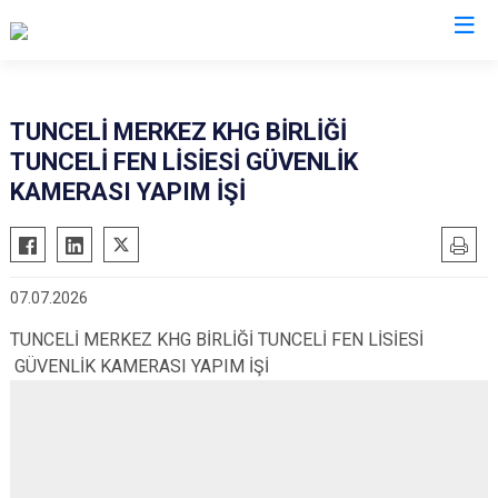
Tunceli
TUNCELİ MERKEZ KHG BİRLİĞİ
TUNCELİ FEN LİSİESİ GÜVENLİK
Çemişgezek
KAMERASI YAPIM İŞİ
Hozat
Mazgirt
Nazımiye
07.07.2026
Ovacık
TUNCELİ MERKEZ KHG BİRLİĞİ TUNCELİ FEN LİSİESİ
Pertek
GÜVENLİK KAMERASI YAPIM İŞİ
Pülümür