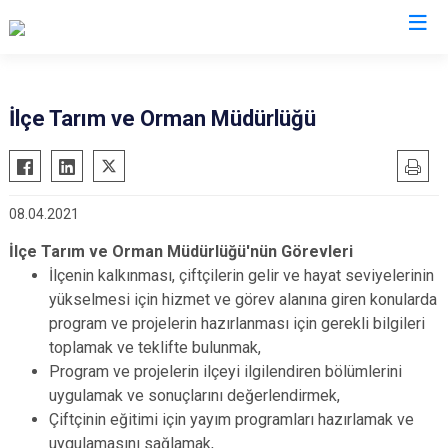
Tunceli
İlçe Tarım ve Orman Müdürlüğü
Çemişgezek
Hozat
08.04.2021
Mazgirt
Nazımiye
İlçe Tarım ve Orman Müdürlüğü'nün Görevleri
İlçenin kalkınması, çiftçilerin gelir ve hayat seviyelerinin
Ovacık
yükselmesi için hizmet ve görev alanına giren konularda
Pertek
program ve projelerin hazırlanması için gerekli bilgileri
Pülümür
toplamak ve teklifte bulunmak,
Program ve projelerin ilçeyi ilgilendiren bölümlerini
uygulamak ve sonuçlarını değerlendirmek,
Çiftçinin eğitimi için yayım programları hazırlamak ve
uygulamasını sağlamak,