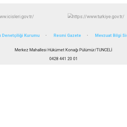
Ovacık
Pertek
Pülümür
 Denetçiliği Kurumu
Resmi Gazete
Mevzuat Bilgi S
Merkez Mahallesi Hükümet Konağı Pülümür/TUNCELİ
0428 441 20 01