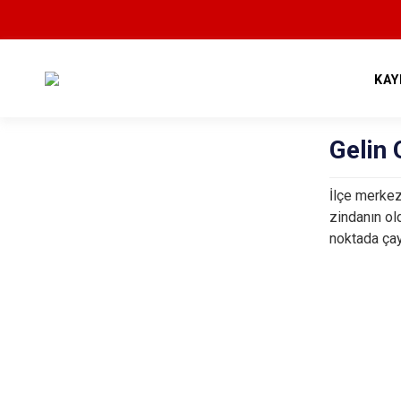
KAY
Gelin 
İlçe merkezi
zindanın ol
noktada çaya