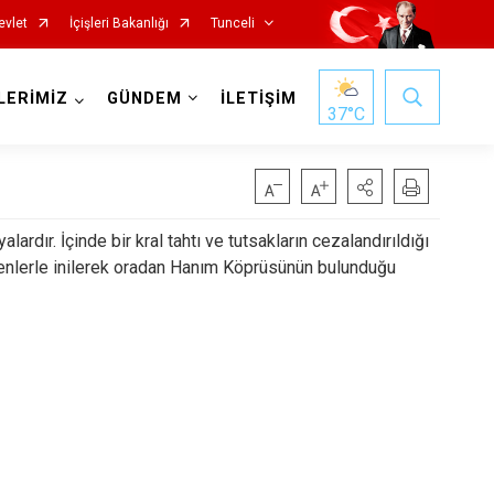
evlet
İçişleri Bakanlığı
Tunceli
LERİMİZ
GÜNDEM
İLETİŞİM
37
°C
ardır. İçinde bir kral tahtı ve tutsakların cezalandırıldığı
venlerle inilerek oradan Hanım Köprüsünün bulunduğu