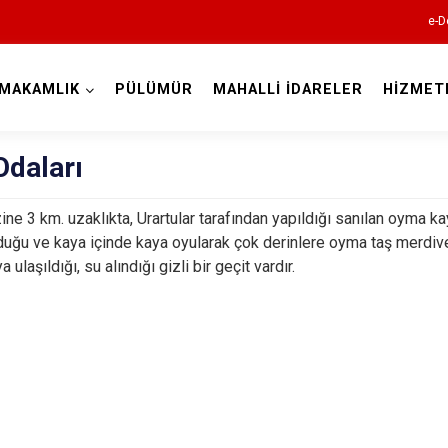
e-D
MAKAMLIK
PÜLÜMÜR
MAHALLİ İDARELER
HİZMET
Tunceli
Odaları
ne 3 km. uzaklıkta, Urartular tarafından yapıldığı sanılan oyma kayal
duğu ve kaya içinde kaya oyularak çok derinlere oyma taş merdi
 ulaşıldığı, su alındığı gizli bir geçit vardır.
Çemişgezek
Hozat
Mazgirt
Nazımiye